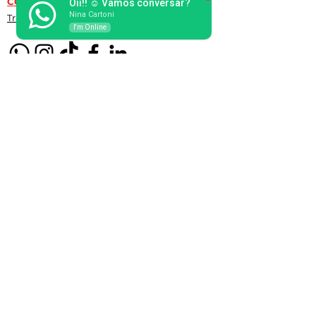
CONTATO
Oii!! ☺️ Vamos conversar?
Nina Cartoni
Trabalhe conosco
I'm Online
Endereço: Estrada Fukutaro Yida, 180
Cooperativa, São Bernardo do Campo SP,
09852-060
E-mail:
vendas@nitoli.com.br
NF-e:
nfe@nitoli.com.br
Feito com por Nitoli
Indústria Gráfica.