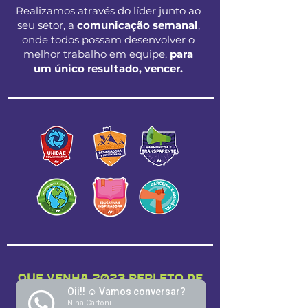
Realizamos através do líder junto ao
seu setor, a
comunicação semanal
,
onde todos possam desenvolver o
melhor trabalho em equipe,
para
um único resultado, vencer.
Que venha 2023 REPLETO DE
Oii!! ☺️ Vamos conversar?
muitas realizações e
Nina Cartoni