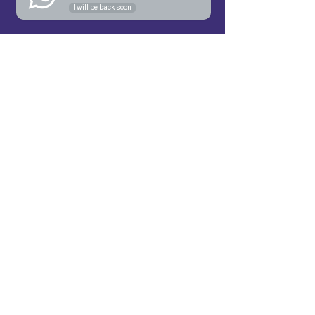
sucesso!
I will be back soon
SOBRE NÓS
Tecnologia e Inovação
Nossa História
PORTFÓLIO
Clientes
Cases de sucesso
CONTATO
Trabalhe conosco
Endereço: Estrada Fukutaro Yida, 180